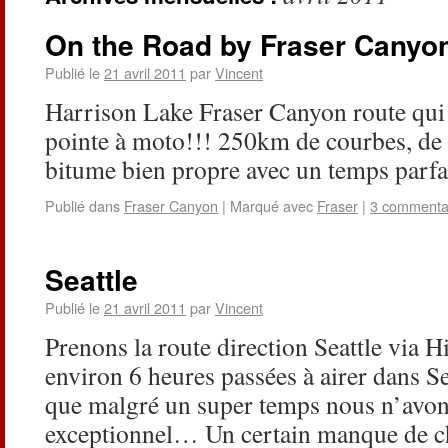
On the Road by Fraser Canyo
Publié le
21 avril 2011
par
Vincent
Harrison Lake Fraser Canyon route qui 
pointe à moto!!! 250km de courbes, de l
bitume bien propre avec un temps parf
Publié dans
Fraser Canyon
|
Marqué avec
Fraser
|
3 commenta
Seattle
Publié le
21 avril 2011
par
Vincent
Prenons la route direction Seattle vi
environ 6 heures passées à airer dans S
que malgré un super temps nous n’avons
exceptionnel… Un certain manque de 