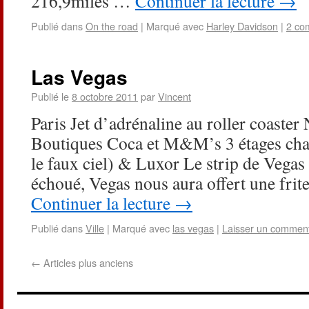
216,9miles …
Continuer la lecture
→
Publié dans
On the road
|
Marqué avec
Harley Davidson
|
2 co
Las Vegas
Publié le
8 octobre 2011
par
Vincent
Paris Jet d’adrénaline au roller coast
Boutiques Coca et M&M’s 3 étages cha
le faux ciel) & Luxor Le strip de Vegas
échoué, Vegas nous aura offert une fri
Continuer la lecture
→
Publié dans
Ville
|
Marqué avec
las vegas
|
Laisser un comment
←
Articles plus anciens