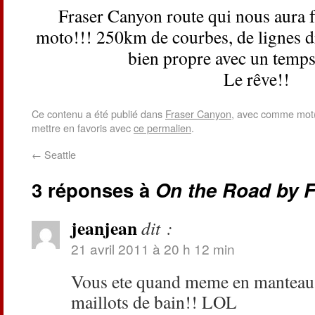
Fraser Canyon route qui nous aura fa
moto!!! 250km de courbes, de lignes d
bien propre avec un temp
Le rêve!!
Ce contenu a été publié dans
Fraser Canyon
, avec comme mot(
mettre en favoris avec
ce permalien
.
←
Seattle
3 réponses à
On the Road by 
jeanjean
dit :
21 avril 2011 à 20 h 12 min
Vous ete quand meme en manteau!!
maillots de bain!! LOL